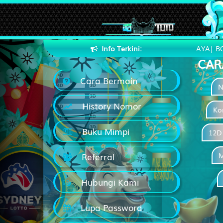
ERPERCAYA| BONUS TURN OVER SLOT 0.50% | BONUS TURN OVER 
Info Terkini:
CAR
Cara Bermain
N
History Nomor
Ko
Buku Mimpi
12D
Referral
M
Hubungi Kami
Lupa Password