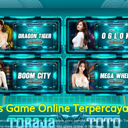
us Game Online Terpercaya
ercaya yang telah meraih kepercayaan para pemain, khususnya di wilayah T
a menjadi pilihan utama bagi pecinta game online di Indonesia.