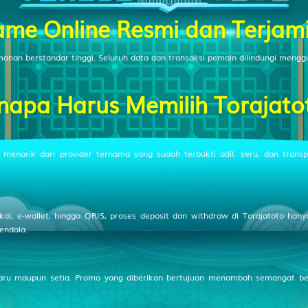
ame Online Resmi dan Terja
nan berstandar tinggi. Seluruh data dan transaksi pemain dilindungi mengg
napa Harus Memilih Torajato
e menarik dari provider ternama yang sudah terbukti adil, seru, dan tra
al, e-wallet, hingga QRIS, proses deposit dan withdraw di Torajatoto h
endala.
aru maupun setia. Promo yang diberikan bertujuan menambah semangat b