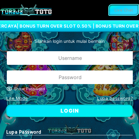
Live Chat
RCAYA| BONUS TURN OVER SLOT 0.50% | BONUS TURN OVER 
Silahkan login untuk mulai bermain
Show Password
Lite Mode
Lupa password?
LOGIN
Lupa Password